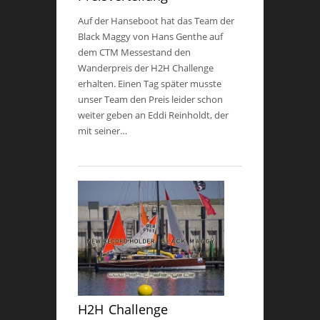
Auf der Hanseboot hat das Team der
Black Maggy von Hans Genthe auf
dem CTM Messestand den
Wanderpreis der H2H Challenge
erhalten. Einen Tag später musste
unser Team den Preis leider schon
weiter geben an Eddi Reinholdt, der
mit seiner…
H2H Challenge