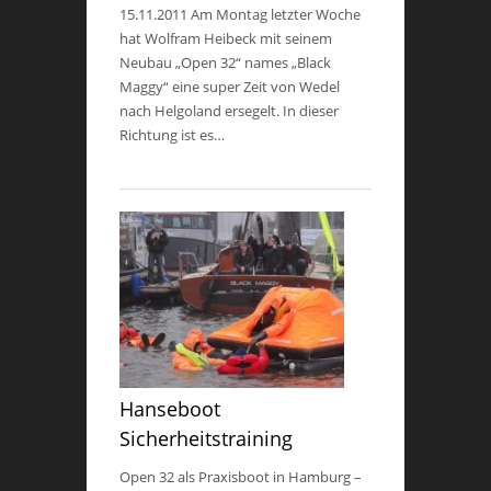
15.11.2011 Am Montag letzter Woche
hat Wolfram Heibeck mit seinem
Neubau „Open 32“ names „Black
Maggy“ eine super Zeit von Wedel
nach Helgoland ersegelt. In dieser
Richtung ist es…
Hanseboot
Sicherheitstraining
Open 32 als Praxisboot in Hamburg –