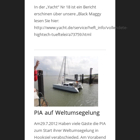
In der „Yacht“ Nr 18 ist ein Bericht
erschinen über unsere „Black Maggy
lesen Sie hier:
http://www.yacht.de/service/heft_info/vollendete-
hightech-tueftelei/a73759.html
PIA auf Weltumsegelung
Am29.7.2012 Haben viele Gäste die PIA
zum Start ihrer Weltumsegelung in
Hooksiel verabschieded. Am Vorabend