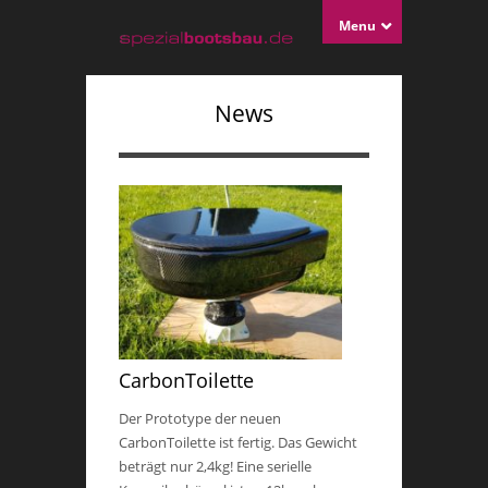
Menu
News
CarbonToilette
Der Prototype der neuen
CarbonToilette ist fertig. Das Gewicht
beträgt nur 2,4kg! Eine serielle