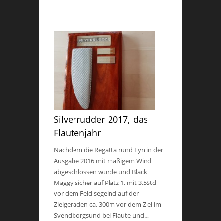
Silverrudder 2017, das
Flautenjahr
Nachdem die Regatta rund Fyn in der
Ausgabe 2016 mit mäßigem Wind
abgeschlossen wurde und Black
Maggy sicher auf Platz 1, mit 3,5Std
vor dem Feld segelnd auf der
Zielgeraden ca. 300m vor dem Ziel im
Svendborgsund bei Flaute und…