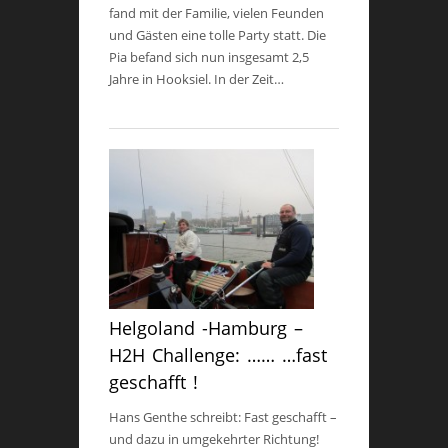
fand mit der Familie, vielen Feunden
und Gästen eine tolle Party statt. Die
Pia befand sich nun insgesamt 2,5
Jahre in Hooksiel. In der Zeit…
Helgoland -Hamburg –
H2H Challenge: …… …fast
geschafft !
Hans Genthe schreibt: Fast geschafft –
und dazu in umgekehrter Richtung!