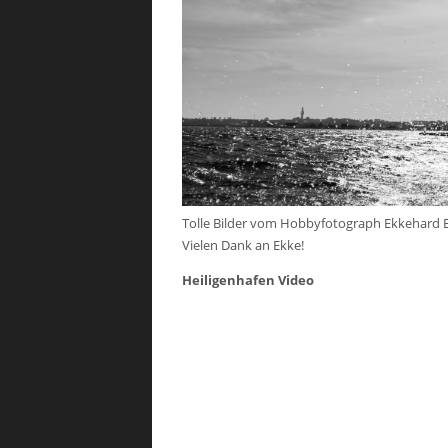
Tolle Bilder vom Hobbyfotograph Ekkehard 
Vielen Dank an Ekke!
Heiligenhafen Video